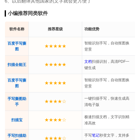
6、以后翻译其他国家的文字就会更方便了
小编推荐同类软件
软件名称
推荐星级
功能优势
智能识别手写，自动抠图换
百度手写撕
★★★★★
图
背景
文档
扫描识别，高清PDF一
★★★★★
扫描全能王
键生成
智能识别手写，自动抠图换
百度手写撕
★★★★★
图
背景
一键扫描手写，快速生成高
手写撕图助
★★★★☆
手
清电子版
极速扫描文档，文字识别精
★★★★☆
扫描宝
准高效
手写
笔记
秒变文字，支持多
手写扫描助
★★★★☆