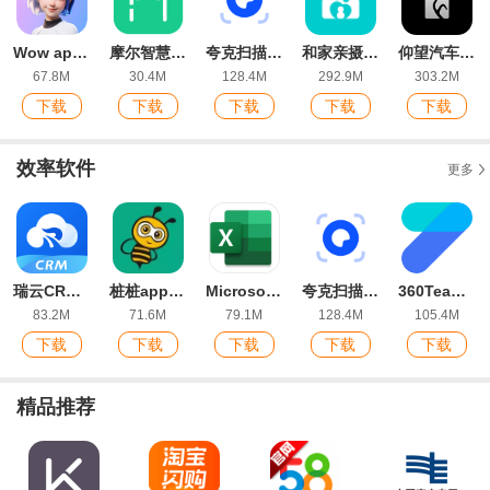
Wow app官方版
摩尔智慧官方版
夸克扫描王app最新版
和家亲摄像头app官方版
仰望汽车app最新版
67.8M
30.4M
128.4M
292.9M
303.2M
下载
下载
下载
下载
下载
效率软件
更多
瑞云CRM app官方版
桩桩app安卓版
Microsoft Excel下载手机版
夸克扫描王app最新版
360Teams app最新版
83.2M
71.6M
79.1M
128.4M
105.4M
下载
下载
下载
下载
下载
精品推荐