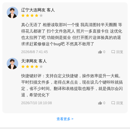
辽宁大连网友 客人
真心无语了 相册读取那叫一个慢 我高清图转半天圈圈 等
得花儿都谢了 扫个文件急死人 照片一多直接卡住 这优化
也太拉胯了吧 功能倒是挺全 但打开图片这体验真的劝退
求求赶紧修修这个bug吧 不然真不敢用了
回复
2026/8/8 7:41:45
0
天津网友 客人
快捷键好评：支持自定义快捷键，操作效率提升一大截。
平时扫描文件多，老得点来点去，现在设几个键咔咔就搞
定，省不少时间。翻译和表格提取也顺手，就是偶尔会闪
退，希望优化下
回复
2026/7/10 18:10:08
0
查看更多 >