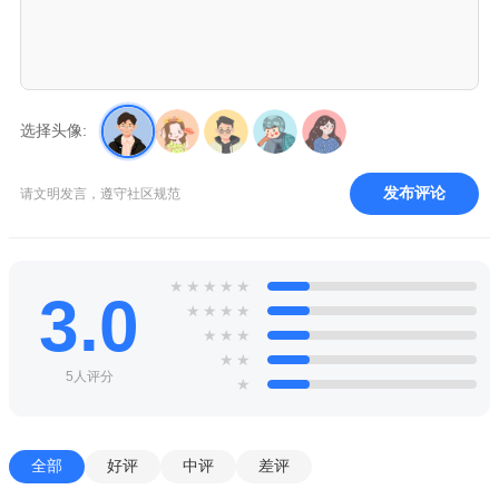
选择头像:
发布评论
请文明发言，遵守社区规范
★
★
★
★
★
3.0
★
★
★
★
★
★
★
★
★
5人评分
★
全部
好评
中评
差评