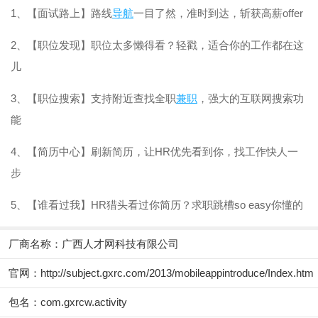
1、【面试路上】路线
导航
一目了然，准时到达，斩获高薪offer
2、【职位发现】职位太多懒得看？轻戳，适合你的工作都在这
儿
3、【职位搜索】支持附近查找全职
兼职
，强大的互联网搜索功
能
4、【简历中心】刷新简历，让HR优先看到你，找工作快人一
步
5、【谁看过我】HR猎头看过你简历？求职跳槽so easy你懂的
厂商名称：
广西人才网科技有限公司
官网：
http://subject.gxrc.com/2013/mobileappintroduce/Index.htm
包名：com.gxrcw.activity