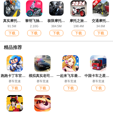
真实摩托锦标赛安卓版
黎明飞驰官方正版
极限摩托内置菜单版
摩托之旅游戏官方版Motor Tour
交通摩托2手机版Traffic Motos 2
91.5M
2.10G
384.5M
198.4M
34.6M
下载
下载
下载
下载
下载
精品推荐
跑跑卡丁车官方竞速版
模拟真实老司机游戏最新版
一起来飞车最新版
中国卡车之星中国傲游卡车模拟器
赛车竞速
赛车竞速
赛车竞速
赛车竞速
下载
下载
下载
下载