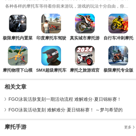
各种各样的摩托车等待着你前来游玩，游戏的玩法十分自由，你可
以和其他的驾驶者相互攻击，玩起来十分解压，快
极限摩托内置菜
印度摩托车驾驶
真实城市摩托游
自行车冲刺摩托
单版
3D手机版(Indian
戏官方版
交通骑手最新版
Bikes Driving
(Bike Rider)
3D)
摩托物理下山模
SMX超级摩托车
摩托之旅游戏官
极限摩托专业版
拟器官方版
大战官方版
方版Motor Tour
相关文章
FGO泳装活肤复刻一期活动流程 难解难分·夏日锦标赛！
FGO泳装活动复刻 难解难分·夏日锦标赛！ ～梦与希望的
摩托手游
更多