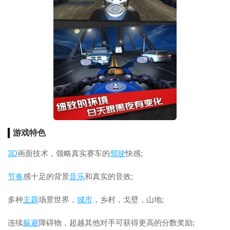
游戏特色
3D
画面技术，领略真实赛车的
驾驶
快感;
节奏
感十足的背景
音乐
和真实的音效;
多种
主题
场景世界，
城市
，乡村，戈壁，山地;
连续
躲避
障碍物，超越其他对手可获得更高的分数奖励;