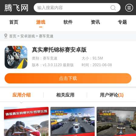
首页
游戏
软件
资讯
专题
首页
>
安卓游戏
>
赛车竞速
真实摩托锦标赛安卓版
类别：赛车竞速
大小：91.5M
版本：v1.3.0.1120 最新版
时间：2021-06-08
点击下载
应用介绍
相关应用
用户评论
(1)