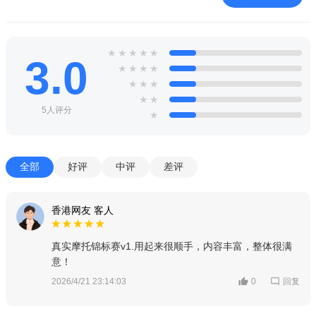
★
★
★
★
★
3.0
★
★
★
★
★
★
★
★
★
5人评分
★
全部
好评
中评
差评
香港网友 客人
真实摩托锦标赛v1.用起来很顺手，内容丰富，整体很满
意！
回复
2026/4/21 23:14:03
0