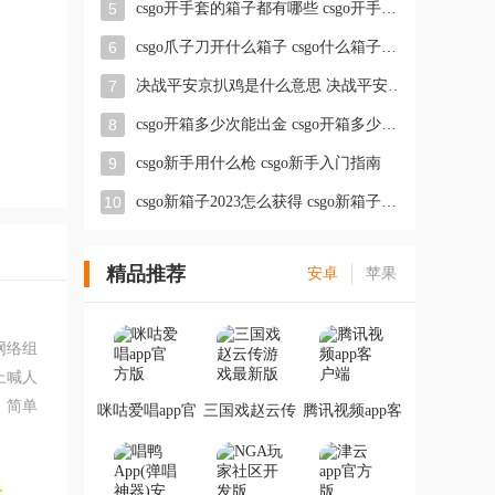
5
csgo开手套的箱子都有哪些 csgo开手套什么箱子最划算
6
csgo爪子刀开什么箱子 csgo什么箱子能出爪子刀
7
决战平安京扒鸡是什么意思 决战平安京扒鸡的梗介绍
8
csgo开箱多少次能出金 csgo开箱多少个保底出金
9
csgo新手用什么枪 csgo新手入门指南
10
csgo新箱子2023怎么获得 csgo新箱子掉落机制
精品推荐
安卓
苹果
网络组
上喊人
，简单
咪咕爱唱app官
三国戏赵云传
腾讯视频app客
方版
游戏最新版
户端
多主流
编带来的