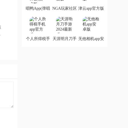
唱鸭App(弹唱
NGA玩家社区
津云app官方版
神器)安卓版
开发版
版
个人所得税手
天涯明月刀手
无他相机app安
机app官方版
游2024最新版
卓版