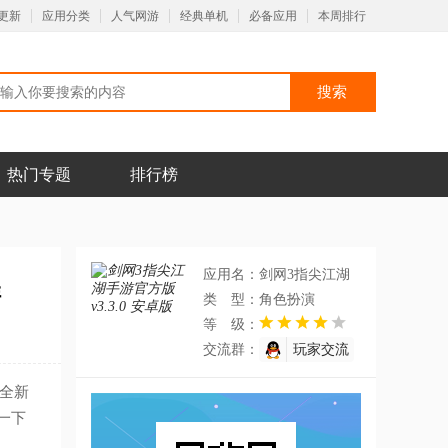
更新
应用分类
人气网游
经典单机
必备应用
本周排行
热门专题
排行榜
应用名：
剑网3指尖江湖
样
手游官方版
类 型：
角色扮演
等 级：
交流群：
玩家交流
群
全新
一下