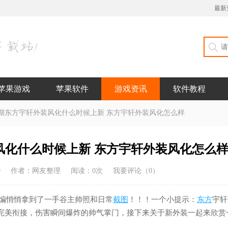
最新
苹果游戏
苹果软件
游戏资讯
软件教程
江湖东方宇轩外装风化什么时候上新 东方宇轩外装风化怎么样
风化什么时候上新 东方宇轩外装风化怎么
9
作者：网友整理
阅读：
0
次
我要评论（
0
）
编悄悄拿到了一手谷主帅照和日常
截图
！！！一个小提示：
东方
宇轩
完美衔接，伤害瞬间爆炸的帅气掌门，接下来关于新外装一起来欣赏