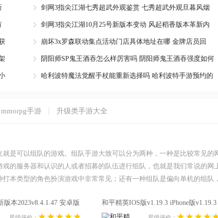
新
剑网3指尖江湖七秀超武外观鉴赏 七秀超武外观旦暮风烟
有
剑网3指尖江湖10月25号新版本变动 风起稻香版本革新内
获
崩坏3x罗森联动集点活动门店具体地址在哪 金牌店员回
架
阴阳师SP鬼王酒吞怎么样厉害吗 阴阳师鬼王酒吞强度如何
小
哈利波特魔法觉醒手杖能重新选择吗 哈利波特手游预约的
mmorpg手游
升级类手游大全
义就是可以组队的游戏。组队手游大致可以分为两种，一种是比较常见的
游戏的服务器和认识的人或者招募的队伍进行组队，也就是我们常说的网
种打本类型的角色扮演游戏中非常常见；还有一种组队是偏向单机的组队
过将自己手上培养的人物角色组合在一起进行游戏的玩法，比如说现在诸
本2023v8.4.1.47 安卓版
和平精英IOS版v1.19.3 iPhone版v1.19.3
在打本或者PVP的时候都会要求多个卡牌角色组入队伍战斗。今天腾飞小
 安卓版
iPhone版
验多种类型的组队游戏！
星级评价：
星级评价：