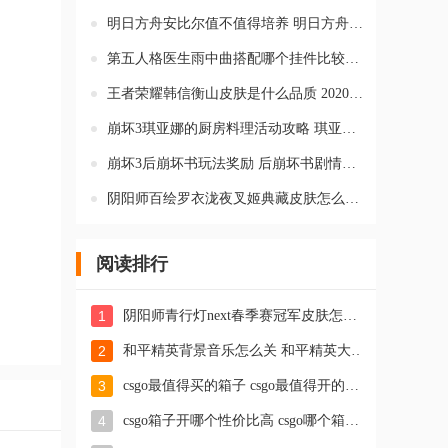
明日方舟安比尔值不值得培养 明日方舟新干员安比尔有必要练吗
第五人格医生雨中曲搭配哪个挂件比较好 演绎之星雨中曲皮肤挂件搭
王者荣耀韩信衡山皮肤是什么品质 2020鼠年韩信衡山皮肤是传说皮肤
崩坏3琪亚娜的厨房料理活动攻略 琪亚娜的厨房料理烹饪活动有什么
崩坏3后崩坏书玩法奖励 后崩坏书剧情奖励是什么
阴阳师百绘罗衣泷夜叉姬典藏皮肤怎么样 阴阳师泷夜叉姬皮肤作品赏
阅读排行
1
阴阳师青行灯next春季赛冠军皮肤怎么样 阴阳师灯姐皮肤值得入手吗
2
和平精英背景音乐怎么关 和平精英大厅背景音乐怎么关
3
csgo最值得买的箱子 csgo最值得开的箱子2023
4
csgo箱子开哪个性价比高 csgo哪个箱子值得开