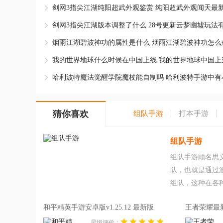
剑网3指尖江湖纯阳超武外观鉴赏 纯阳超武外观闻天最
剑网3指尖江湖版本调整了什么 28号更新云梦幽墟玩法
烟雨江湖碧波神功的属性是什么 烟雨江湖碧波神功怎么
我的世界地球什么时候在中国上线 我的世界地球中国上
哈利波特魔法觉醒学院魔杖能自制吗 哈利波特手游中有
猜你喜欢
组队手游
打本手游
组队手游
组队手游顾名思
队，也就是通过
组队，这种在各
来说就是玩家通
和平精英手游安卓版v1.25.12 最新版
王者荣耀最新版
的卡牌游戏基本
v1.25.12 最新版
v8.4.1.47
组队手游让你体
星级评价：