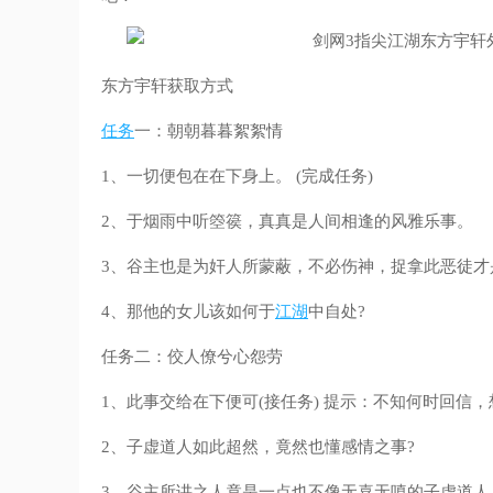
东方宇轩获取方式
任务
一：朝朝暮暮絮絮情
1、一切便包在在下身上。 (完成任务)
2、于烟雨中听箜篌，真真是人间相逢的风雅乐事。
3、谷主也是为奸人所蒙蔽，不必伤神，捉拿此恶徒才
4、那他的女儿该如何于
江湖
中自处?
任务二：佼人僚兮心怨劳
1、此事交给在下便可(接任务) 提示：不知何时回信
2、子虚道人如此超然，竟然也懂感情之事?
3、谷主所讲之人竟是一点也不像无喜无嗔的子虚道人