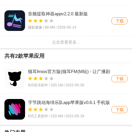
音频提取神器appv2.2.0 最新版
下载
摄影摄像 /
80.6M
/
2026-05-14
点击查看更多...
音频频谱分析仪安卓版appAudio Spectrum
Analyzerv3.2 最新版
下载
共有
2
款苹果应用
影音播放 /
1.6M
/
2026-03-25
猫耳fmios官方版(猫耳FM(M站) - 让广播剧
AudioAnchor音频播放器appv2.4.0 安卓版
流行起来)v4.8.0 iPhone版
下载
下载
IOS音乐软件 /
320.1M
/
2022-05-30
影音播放 /
5.8M
/
2026-03-24
字节跳动海绵乐队app苹果版v0.6.1 手机版
ATool音频处理app手机版v1.10 最新版
下载
下载
IOS工具软件 /
220.4M
/
2022-05-18
影音播放 /
58.5M
/
2026-01-14