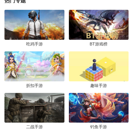
热门专题
HXAudio安装包最新版本v6.0.1001 安卓版
下载
影音播放 /
2.7M
/
2025-12-22
喵喵炫音app最新版v1.1.0 安卓版
吃鸡手游
BT游戏榜
下载
摄影摄像 /
32.2M
/
2025-12-08
苏诺之音app官方版v1.0.0.3 手机版
下载
摄影摄像 /
14.4M
/
2025-10-30
折扣手游
趣味手游
迅捷音频转换器手机版v3.0.0.0 最新版
下载
影音播放 /
230.9M
/
2025-10-16
二战手游
钓鱼手游
音乐速度变更器最新版v13.7.0-pl 最新版