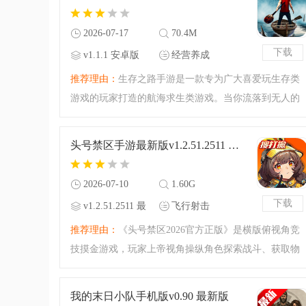
的安全区，还在等什
2026-07-17
70.4M
下载
v1.1.1 安卓版
经营养成
推荐理由：
生存之路手游是一款专为广大喜爱玩生存类
游戏的玩家打造的航海求生类游戏。当你流落到无人的
海岛上时，你应该如何进行求生呢？是义无反顾的向着
大海前进，还是独自在荒岛里求生，等待那渺茫的获救
头号禁区手游最新版v1.2.51.2511 最新版
机会，给您带来最佳
2026-07-10
1.60G
下载
v1.2.51.2511 最
飞行射击
新版
推荐理由：
《头号禁区2026官方正版》是横版俯视角竞
技摸金游戏，玩家上帝视角操纵角色探索战斗、获取物
资后撤离。有多样英雄、武器及配件改装。2026年3月12
日上午11点安卓端不计费限号删档测试，玩法独特，社
我的末日小队手机版v0.90 最新版