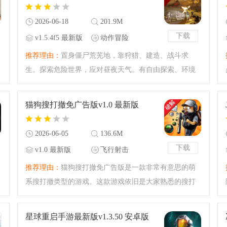
还在等什么，快来下载吧
2026-06-18
201.9M
下载
v1.5.4f5 最新版
动作冒险
推荐理由：
置身僵尸荒芜地，靠狩猎、建造、战斗求
生。探索危险世界，应对昼夜天气。有自由探索、环境
模拟、资源系统等，还有疾病伤害等特色。如果你喜欢
末日背景的生存游戏，下载荒野僵尸生存官方正版开始
猫狗搜打撤免广告版v1.0 最新版
体验吧！末日的狂欢之
2026-06-05
136.6M
下载
v1.0 最新版
飞行射击
推荐理由：
猫狗搜打撤免广告版是一款非常有意思的萌
系搜打撤类型的游戏。这款游戏依旧是大家熟悉的搜打
撤的玩法，只不过里面的主角变成了可爱的猫猫狗狗
的，控制它们去获取枪械战斗吧，搜刮物资然后想办法
星球重启手游最新版v1.3.50 安卓版
活到最后！有兴趣的小