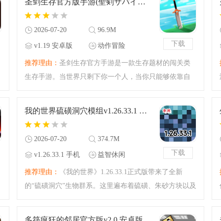
圣剑生存官方版手游(聖剣サバイバル)v1.19 安卓版
原始版本的恐惧，让
2026-07-20
96.9M
下载
v1.19 安卓版
动作冒险
推荐理由：
圣剑生存官方手游是一款生存题材的闯关类
生存手游。当世界只剩下你一个人，当你只能够依靠自
己一个人的时候，你认为故事会向着什么方向发展？你
觉得你可以支撑到多远的未来？圣剑一出，将所有的怪
我的世界硫磺洞穴模组v1.26.33.1 手机版
物全部斩尽，但是要
2026-07-20
374.7M
下载
v1.26.33.1 手机
益智休闲
版
推荐理由：
《我的世界》1.26.33.1正式版带来了全新
的“硫磺洞穴”生物群系。这里遍布着硫磺、朱砂方块以及
散发着毒气的烈性硫磺池，玩家接触毒气会陷入反胃状
态。在深岩层下，你将面对充满挑战的地下环境，利用
多筏疯狂的邻居官方版v2.0 安卓版