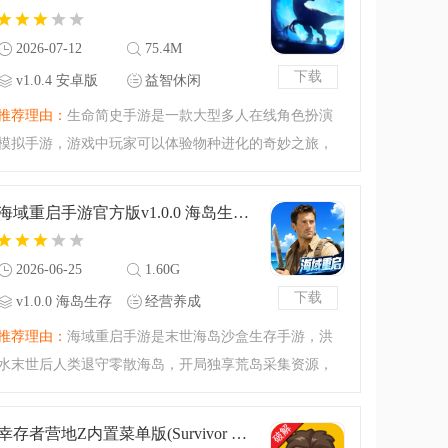
就由你来挑战，努
2026-07-12
75.4M
下载
v1.0.4 安卓版
益智休闲
推荐理由：
生命简史手游是一款大型多人在线角色扮演
模拟手游，游戏中玩家可以体验物种进化的奇妙之旅，
快来下载生命简史手游一起来进行进化模拟玩法吧！生
命简史手游介绍生命简史游戏是一款很不错的模拟生存
海域重启手游官方版v1.0.0 海岛生存手游
手游，玩家将回到很
2026-06-25
1.60G
下载
v1.0.0 海岛生存
经营养成
手游
推荐理由：
海域重启手游是末世海岛沙盒生存手游，洪
水末世后人类退守零散海岛，开局独享荒岛采集资源，
自由搭建别墅、防御堡垒。可驾船探索全域海域、深潜
遗迹寻宝，支持海陆空多载具出行，含组队BOSS、跨岛
幸存者营地Z内置菜单版(Survivor Camp Z Idle Tycoon)v:0.2.0 安卓版