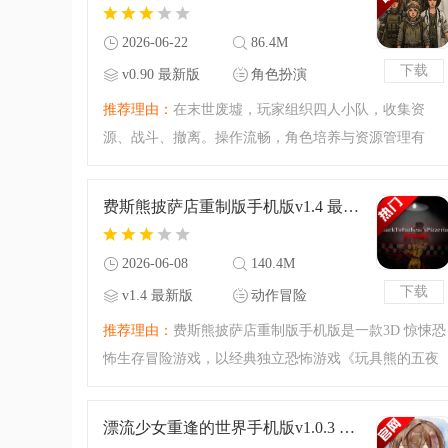
交佳，爆率合理。
2026-06-22
86.4M
下载
v0.90 最新版
角色扮演
推荐理由：
在末世废墟，玩家组织四人小队，收集资
源、战斗、撤离。操作流畅，角色培养与资源管理有
趣。战斗探索策略性强，还有装备系统、多职业组合，
资源管理贯穿全局。有兴趣的小伙伴可以来腾飞网下载
费斯熊披萨店重制版手机版v1.4 最新版
看看哦！
2026-06-08
140.4M
下载
v1.4 最新版
动作冒险
推荐理由：
费斯熊披萨店重制版手机版是一款3D 惊悚恐
怖生存冒险游戏，以经典独立恐怖游戏《玩具熊的五夜
后宫》(FNAF) 为基础进行重制，保留原作核心玩法的同
时，在画面、音效、机制和剧情深度上进行了全面升
漂流少女重逢的世界手机版v1.0.3 最新版
级。有兴趣的小伙伴