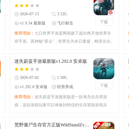
2026-07-13
3.52G
下载
v1.9.34 最新版
飞行射击
推荐理由：
七日世界手游是网易旗下超自然开放世界生
存手游。因神秘“星尘”，世界沦为末日废墟，畸变丛生。
玩家身为“超越者”，可在16*16KM大地图自由探索、战
斗。能高自由度配装，搭建个性领地。还有多样剧本，
迷失蔚蓝手游最新版v1.292.0 安卓版
玩法丰富，不卖
2026-07-02
1.50G
下载
v1.292.0 安卓版
经营养成
推荐理由：
迷失蔚蓝手游最新版是一款海岛生存类游
戏，这款游戏玩家可以体验到绝佳的生存冒险游戏乐
趣，多种游戏玩法，趣味性十足的生存游戏体验，是您
掌上冒险游戏的首选，真实的感受到荒岛求生的乐趣，
荒野僵尸生存官方正版WildStandZv1.5.4f5 最新版