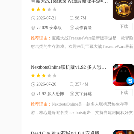
宝藏大战Treasure Wars最新版手游v2.029 安卓版
挑战等你来体验！快
2026-07-21
98.7M
下载
v2.029 安卓版
动作冒险
推荐理由：
宝藏大战TreasureWars最新版手游是一款冒险
射击类的生存游戏。欢迎来到宝藏大战TreasureWars最新
版手游的冒险世界！在这里你不仅仅是要寻找宝藏的踪
迹，还必须要抵抗周围的怪物以及其他单位，生存下
NextbotsOnline联机版v1.92 多人恐怖追逐
来，才是最终的胜
2026-07-20
357.4M
下载
v1.92 多人恐怖
文字解谜
追逐
推荐理由：
NextbotsOnline是一款多人联机恐怖生存手
游，核心是躲避各类nextbots追击，支持自建房间和好友
联机，可自定义怪物外观与地图，音效氛围感强烈，操
作简单，适合喜欢恐怖逃生类游戏的玩家体验。
Dead City Plus(死城)v1.0.4 安卓版