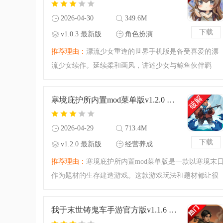
2026-04-30
349.6M
下载
v1.0.3 最新版
角色扮演
推荐理由：
漂流少女重逢的世界手机版是备受喜爱的漂
流少女续作。延续柔和画风，讲述少女与鲸鱼伙伴羁
绊。有全新冒险、丰富玩法，配乐画面治愈，注重玩家
反馈，还能免安装秒玩，提升游戏乐趣。2代的内容等你
寒境庇护所内置mod菜单版v1.2.0 最新版
来腾飞网体验一番哦！
2026-04-29
713.4M
下载
v1.2.0 最新版
经营养成
推荐理由：
寒境庇护所内置mod菜单版是一款以寒境末
作为题材的生存建造游戏。这款游戏玩法和题材都让很
多小伙伴感兴趣，腾飞小编今天准备的还是破解版本，
内置了作弊菜单，能够为你修改各种资源内容，有兴趣
我于末世铸鬼车手游官方版v1.1.6 最新版
的小伙伴可以来腾飞