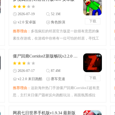
新方块打造独特建
2026-07-19
52.1M
下载
v2.0 安卓版
角色扮演
推荐理由：
多筏疯狂的邻居官方版是一款很有意思的像
素生存游戏，在游戏中你将有一位可怕的邻居，寻找工
具建设房子提高安全度，收集各种材料，最终的当然是
武器，如果邻居靠近可以用武器击退，游戏很有意思，
僵尸回廊CorridorZ新版畅玩v2.2.0 末日跑酷手游趣味闯关
看你如何和这位疯狂
2026-07-17
87.4M
下载
v2.2.0 末日跑酷
赛车竞速
手游趣味闯关
推荐理由：
这款海外热门手游僵尸回廊CorridorZ超有意
思，主打末日僵尸题材反向跑酷玩法，画面氛围感拉
满，操作简单易上手，关卡内容丰富，闲暇时间用来解
压闯关再合适不过啦
网易七日世界手机版v1.9.34 最新版