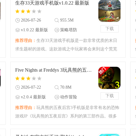
生存33天游戏手机版v1.0.22 最新版
可能包含多种场景，比
2026-07-26
955.5M
下载
v1.0.22 最新版
策略塔防
推荐理由：
生存33天游戏手机版是一款非常优质的末日
求生题材的游戏。这款游戏之中玩家将会来到这个荒芜
的末日，你要做的事情就是守卫你的避难所并且杀死丧
尸们！刺激无比的生存末日游戏，策略性拉满的趣味游
Five Nights at Freddys 3玩具熊的五夜后宫3手机版v2.0.4 最新版
戏，建造避难所，开
2026-07-22
70.8M
下载
v2.0.4 最新版
动作冒险
推荐理由：
玩具熊的五夜后宫3手机版是非常有名的恐怖
游戏IP《玩具熊的五夜后宫》系列的第三部作品。很多
喜欢玩恐怖游戏的小伙伴一定是听过这款恐怖游戏的大
名，今天腾飞小编带来的是第三部的手机版本，还原最