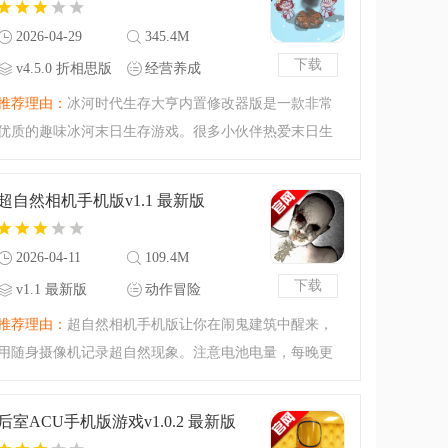
2026-04-29
345.4M
下载
v4.5.0 折相思版
经营养成
推荐理由：
冰河时代生存大亨内置修改器版是一款非常
优质的趣味冰河末日生存游戏。很多小伙伴热爱末日生
存题材的内容，这款冰河时代生存大亨内置修改器版就
是很不错的选择，内置了作弊菜单的特殊版本，里面有
超自然相机手机版v1.1 最新版
很多作弊功能你可以
2026-04-11
109.4M
下载
v1.1 最新版
动作冒险
推荐理由：
超自然相机手机版让你在闹鬼建筑中醒来，
用随身摄像机记录超自然现象。注意电池电量，每晚更
艰难。紧张氛围与逼真视觉带来恐怖体验，可免费畅玩
含广告，也能优惠去广告，还有独特寻物录像等玩法。
后室ACU手机版游戏v1.0.2 最新版