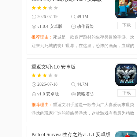
2026-07-19
49.1M
下载
v1.0.4 安卓版
动作冒险
推荐理由：
死城是一款丧尸题材的生存类冒险手游。欢
迎来到死城的丧尸世界，在这里，恐怖的画面，血腥的
场景完全都没有，方块沙盒游戏的画风，超萌系的生存
之战，给你别样的丧尸游戏的观感体验，你还在等什么
重返文明v1.0 安卓版
呢？快来下载死城，
2026-07-18
44.7M
下载
v1.0 安卓版
策略塔防
推荐理由：
重返文明手游是一款专为广大喜爱玩末世类
游戏的玩家打造的策略类游戏，这款游戏有着最为精致
的游戏画面，将末日世界上的景色表现的淋漓尽致，丰
富的末日求生玩法，可以与同伴结盟，也可以侵占他人
Path of Survival生存之路v1.1.1 安卓版