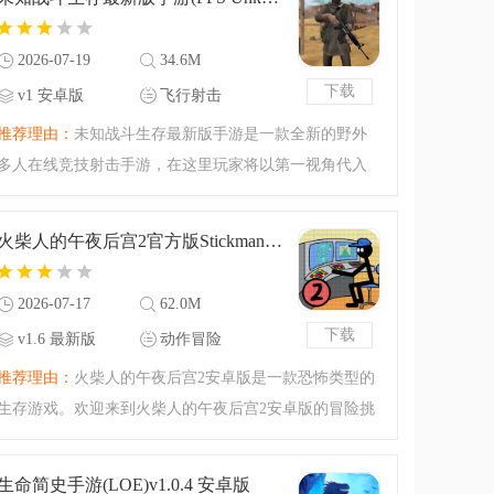
堡垒是什么游戏生化堡
2026-07-19
34.6M
下载
v1 安卓版
飞行射击
推荐理由：
未知战斗生存最新版手游是一款全新的野外
多人在线竞技射击手游，在这里玩家将以第一视角代入
作战，各种道具供你选择，小心躲避敌人的追踪，隐匿
身形，争取一击即中，超级好玩的多人竞技射击游戏，
火柴人的午夜后宫2官方版Stickman Survival 2v1.6 最新版
感兴趣的小伙伴不要
2026-07-17
62.0M
下载
v1.6 最新版
动作冒险
推荐理由：
火柴人的午夜后宫2安卓版是一款恐怖类型的
生存游戏。欢迎来到火柴人的午夜后宫2安卓版的冒险挑
战之中，这是一场玩具熊与火柴人的较量挑战，玩具熊
的午夜后宫的同人游戏等你体验！火柴人能否存活下来
生命简史手游(LOE)v1.0.4 安卓版