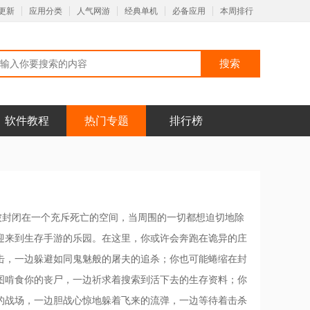
更新
应用分类
人气网游
经典单机
必备应用
本周排行
软件教程
热门专题
排行榜
被封闭在一个充斥死亡的空间，当周围的一切都想迫切地除
迎来到生存手游的乐园。在这里，你或许会奔跑在诡异的庄
击，一边躲避如同鬼魅般的屠夫的追杀；你也可能蜷缩在封
图啃食你的丧尸，一边祈求着搜索到活下去的生存资料；你
的战场，一边胆战心惊地躲着飞来的流弹，一边等待着击杀