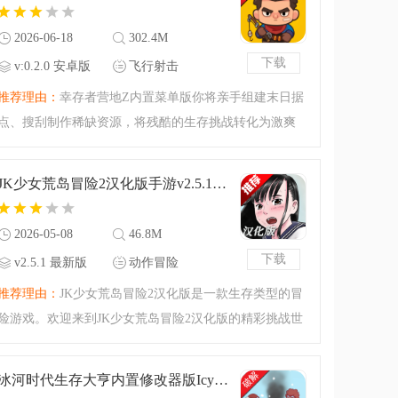
PVP掠夺，种田养宠、
2026-06-18
302.4M
下载
v:0.2.0 安卓版
飞行射击
推荐理由：
幸存者营地Z内置菜单版你将亲手组建末日据
点、搜刮制作稀缺资源，将残酷的生存挑战转化为激爽
的经营冒险！通过升级防御设施、解锁未知迷雾区域、
与NPC幸存者展开跨区域贸易，逐步将一个残破的小营
JK少女荒岛冒险2汉化版手游v2.5.1 最新版
地打造为末日世界中
2026-05-08
46.8M
下载
v2.5.1 最新版
动作冒险
推荐理由：
JK少女荒岛冒险2汉化版是一款生存类型的冒
险游戏。欢迎来到JK少女荒岛冒险2汉化版的精彩挑战世
界，这款游戏之中你可以尝试进行荒岛的冒险，这是一
个飞机失事少女的荒岛生存挑战，注意一下健康、疲
冰河时代生存大亨内置修改器版Icy Villagev4.5.0 折相思版
劳、饥饿度，小心那