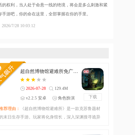
活的权利，当人处于命悬一线的绝境，将会是多么刺激和紧
存手游吧，你的命在这里，全部掌握在你的手里。
6/7/28 10:03:12
超自然博物馆避难所免广告v2.2.5 安卓版
2026-07-28
129.4M
下载
v2.2.5 安卓
角色扮演
版
推荐理由：
《超自然博物馆避难所》是一款克苏鲁题材
的末日生存手游。玩家将化身馆长，深入深渊搜寻诡异
遗物。探索时需时刻留意SAN理智值，规避精神污染，
并在理智耗尽前规划路线安全撤离。在压抑的悬疑氛围