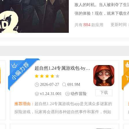
敌人的时机。当人被剥夺了生
张的体验！现在，就来下载生
884
更新时间：202
共有
款应用
超自然1.24专属游戏包-byzhuodaokev1.24.31.001 官方版
2026-07-27
691.9M
下载
v1.24.31.001
动作冒险
官方版
推荐理由：
超自然1.24专属游戏包app是充满众多谜案的
探险游戏，玩家将会遇到各种超自然事件和案件，例如
鬼魂、幽灵和奇异现象等。你需要通过调查、搜集线
索、分析案情以及与其他角色互动来解开谜题。游戏中