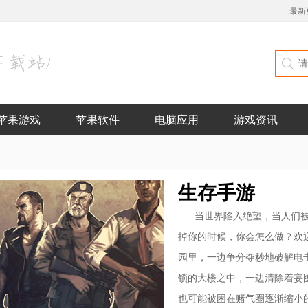
最新
苹果游戏
苹果软件
电脑应用
游戏资讯
生存手游
当世界陷入绝望，当人们
掉你的时候，你会怎么做？欢
园里，一边争分夺秒地破解电
锁的大楼之中，一边清除着妄
也可能被困在赌气圈逐渐缩小