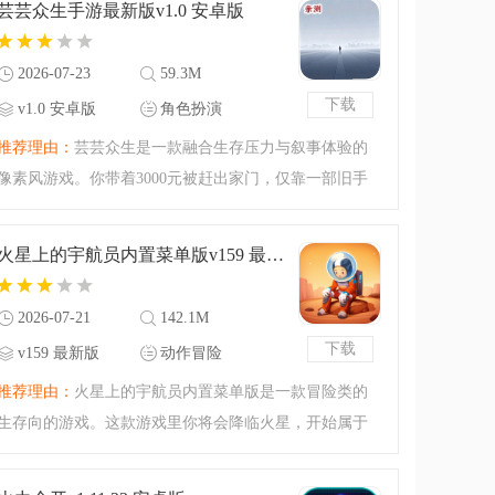
芸芸众生手游最新版v1.0 安卓版
中，体验充满未知的硬
2026-07-23
59.3M
下载
v1.0 安卓版
角色扮演
推荐理由：
芸芸众生是一款融合生存压力与叙事体验的
像素风游戏。你带着3000元被赶出家门，仅靠一部旧手
机在都市中求生。你需要时刻关注健康、饱食与精神状
态，应对寒风、贷款等致命危机。无论是敲代码、当厨
火星上的宇航员内置菜单版v159 最新版
师还是买彩票，你都
2026-07-21
142.1M
下载
v159 最新版
动作冒险
推荐理由：
火星上的宇航员内置菜单版是一款冒险类的
生存向的游戏。这款游戏里你将会降临火星，开始属于
你的科幻之旅，你可以搜集更多的物资和能量，并且在
这里经营属于你的能量站，腾飞小编带来的还是内置菜