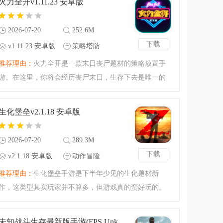
火力全开v1.11.23 安卓版
单的版本，各种作弊
2026-07-20
252.6M
下载
v1.11.23 安卓版
策略塔防
推荐理由：
火力全开是一款末日丧尸题材的策略放置手
游。在这里，你将会经历丧尸末日，生存下去是唯一的
目标！合理地调配你手上的资源，补足你的战斗单位和
战斗器材，摆好阵列才能够在这绝望的惨境下活下来！
生化堡垒v2.1.18 安卓版
更有放置的休闲玩法
2026-07-20
289.3M
下载
v2.1.18 安卓版
动作冒险
推荐理由：
生化堡垒手游是下半年少见的生化题材新
作，这类型其实玩家并不算多，但游戏真的蛮好玩的。
这里有真实末日场景，玩家上演求生之路，幸存者的生
存大比拼已经上演，你能否在最后一刻逃出生天。生化
未知战斗生存最新版手游(FPS Unknown Battle Survival Free Shooting Game)v1 安卓版