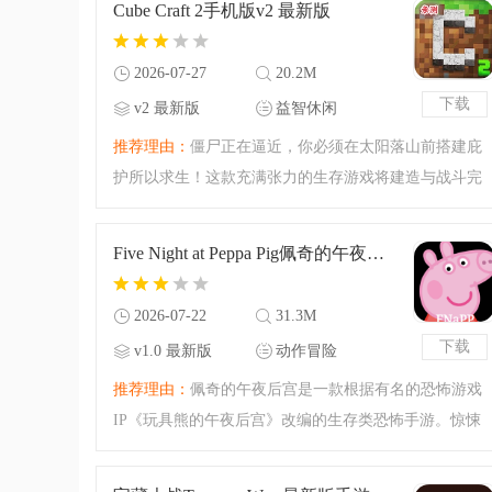
Cube Craft 2手机版v2 最新版
验，现在国服正式上
2026-07-27
20.2M
下载
v2 最新版
益智休闲
推荐理由：
僵尸正在逼近，你必须在太阳落山前搭建庇
护所以求生！这款充满张力的生存游戏将建造与战斗完
美结合，你不仅要抵御怪物的致命袭击，还能奋起反
击，用火焰将它们彻底烧毁。在危机四伏的世界中，你
Five Night at Peppa Pig佩奇的午夜后宫手机版v1.0 最新版
的每一次决策都将决定
2026-07-22
31.3M
下载
v1.0 最新版
动作冒险
推荐理由：
佩奇的午夜后宫是一款根据有名的恐怖游戏
IP《玩具熊的午夜后宫》改编的生存类恐怖手游。惊悚
的披萨店守卫战来袭，你需要在保安室里存活到天亮，
注意那些会动的玩偶，小猪佩奇模组来袭，全新的惊悚