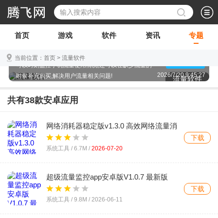
首页
游戏
软件
资讯
专题
抢流量的软件有哪些?什么软件可以买流量?不知道小
伙伴们有没有因为流量遇上相应的问题,流量软件不仅
当前位置：
首页
>
流量软件
点击查看
可以时刻监控手机流量使用情况,还可以在缺少流量的
时侯补充购买,解决用户流量相关问题!
2026/7/20 9:45:27
流量软件
共有
38
款安卓应用
网络消耗器稳定版v1.3.0 高效网络流量消
耗工具
下载
系统工具 /
6.7M
/
2026-07-20
超级流量监控app安卓版V1.0.7 最新版
下载
系统工具 /
9.8M
/
2026-06-11