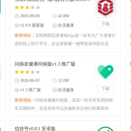
手机上进行门诊缴费、
2020-09-09
42.8M
下载
v2.0.8 最新版
生活服务
生
推荐理由：
互联网医院患者端App是一款专为广大患者打
造的线上医疗平台，在这里能够一键帮您咨询医生意
见，让你进行远程的会诊，免除挂号难的问题，集合了
全国各地的名医，让您享受到轻松无忧的服务！
问病友健康问候版v1.3 推广版
2020-06-03
12.0M
下载
v1.3 推广版
生活服务
户
推荐理由：
问病友健康问候版，这是一款非常实用的病
友互聊软件。在这里你可以实施的关注他们的最新动
态，或者是在线询问医生病情如何，再或者可以选择一
个疾病来学习他的治疗方法。这款软件可以说是全方位
信挂号v0.0.1 安卓版