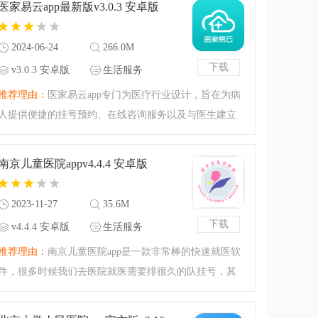
医家易云app最新版v3.0.3 安卓版
线查询自己的病例诊
2024-06-24
266.0M
下载
v3.0.3 安卓版
生活服务
推荐理由：
医家易云app专门为医疗行业设计，旨在为病
人提供便捷的挂号预约、在线咨询服务以及与医生建立
长期关系的途径。医生能够更有效地与患者沟通并进行
医疗相关的工作。该应用还提供了药品信息查询、病历
南京儿童医院appv4.4.4 安卓版
查看以及健康管理等
2023-11-27
35.6M
下载
v4.4.4 安卓版
生活服务
推荐理由：
南京儿童医院app是一款非常棒的快速就医软
件，很多时候我们去医院就医需要排很久的队挂号，其
实大家可以直接在这款软件上进行预约挂号，简化就医
流程，给自己节省了很多时间，就医也更加高效，这里