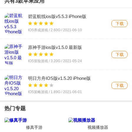
共有
3
款苹果应用
策略塔防 /
1.34G
/
2023-06-09
碧蓝航线ios版v5.5.3 iPhone版
可爱龙向前冲游戏最新版v2.0.8 安卓版
下载
下载
IOS养成游戏 /
2.60G
/
2021-06-10
经营养成 /
126.2M
/
2023-04-11
原神手游ios版v1.5.0 最新版
下载
IOS冒险游戏 /
3.20G
/
2021-05-24
明日方舟IOS版v1.5.20 iPhone版
下载
IOS策略游戏 /
1.89G
/
2021-06-01
热门专题
修真手游
视频播放器