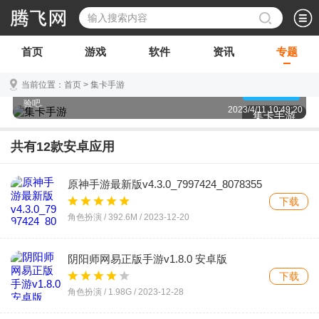
水浒集卡游戏,所罗门集卡游戏,美人集卡游戏,集卡游
戏看运气,ios集卡游戏,集卡也就是集成卡牌的简称,很
首页
游戏
软件
资讯
专题
多小伙伴非常享受收集卡牌的乐趣,在玩游戏的时候不
追求强度只追求人物图鉴全满,这就是集卡的行为.你想
当前位置：
首页
>
集卡手游
要体验集卡的乐趣吗?下载集卡手游进行卡牌收集体
点击查看
验吧.
2023/4/11 10:49:20
集卡手游
共有
12
款安卓应用
原神手游最新版v4.3.0_7997424_8078355
安卓版
下载
角色扮演 /
392.6M
/
2023-12-20
阴阳师网易正版手游v1.8.0 安卓版
下载
角色扮演 /
1.98G
/
2023-12-28