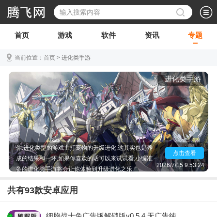
首页
游戏
软件
资讯
专题
当前位置：
首页
>
进化类手游
进化类手游
培养进化类手游,升级进化类手游,文明进化类手游,融
合进化类手游...进化是一个能够继续存活下来的物种
的必然发展趋势,自然了,也是有进化类型的游戏在等着
你.进化类型的游戏主打宠物的升级进化,这其实也是养
点击查看
成的结果和一环,如果你喜欢的话可以来试试看,小编准
2026/7/15 9:53:24
备的进化类手游将会让你体验到升级进化之乐.
共有
93
款安卓应用
细胞战士免广告版解锁版v0.5.4 无广告纯