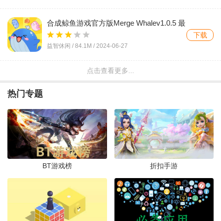
合成鲸鱼游戏官方版Merge Whalev1.0.5 最
新版
下载
益智休闲 /
84.1M
/
2024-06-27
点击查看更多...
疯狂咸鱼翻身游戏官方版v1.0.3 最新版
下载
热门专题
益智休闲 /
42.4M
/
2024-06-20
进化之战手游官方版(War of
Evolution)v70074 安卓版
下载
益智休闲 /
39.1M
/
2024-03-09
BT游戏榜
折扣手游
麻将快乐进化游戏官方版v1.0 最新版
下载
益智休闲 /
117.8M
/
2024-02-23