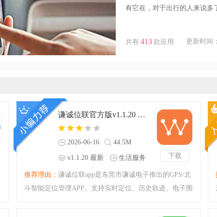
有它在，对于出行的人来说多
413
更新时间：202
共有
款应用
谦诚位联官方版v1.1.20 最新版
2026-06-16
44.5M
下载
v1.1.20 最新
生活服务
版
推荐理由：
谦诚位联app是东莞市谦诚电子推出的GPS/北
，
斗智能定位管理APP。支持实时定位、历史轨迹、电子围
栏、告警提醒、声控安防等功能。适配车辆、资产、人
员等多场景监控，提供多设备管理、数据统计、远程运