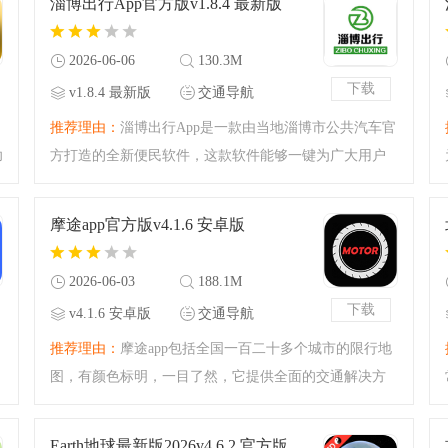
淄博出行App官方版v1.8.4 最新版
中老年朋友使用！
2026-06-06
130.3M
下载
v1.8.4 最新版
交通导航
推荐理由：
淄博出行App是一款由当地淄博市公共汽车官
功
方打造的全新便民软件，这款软件能够一键为广大用户
带来最优质的出行体验，有着最为强大的交通导航功
能，帮助用户绿色出行，体验淄博当地最便捷的出行方
摩途app官方版v4.1.6 安卓版
式，还在等什么，快来
2026-06-03
188.1M
下载
v4.1.6 安卓版
交通导航
推荐理由：
摩途app包括全国一百二十多个城市的限行地
图，有颜色标明，一目了然，它提供全面的交通解决方
案，包括智能出行服务和限行路况查询。用户可以通过
该软件实时了解全国各地的摩托车限行区域和政策，为
Earth地球最新版2026v4.6.2 官方版