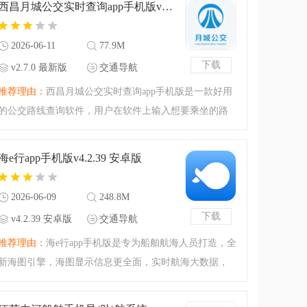
西昌月城公交实时查询app手机版v2.7.0 最新版
业人士的特定需求。需
2026-06-11
77.9M
下载
v2.7.0 最新版
交通导航
推荐理由：
西昌月城公交实时查询app手机版是一款好用
的公交路线查询软件，用户在软件上输入想要乘坐的路
线就能观看到所有公交车的到站信息，在也不用担心自
己因为错过公交车而耽误上班的时间，软件提供公交查
海e行app手机版v4.2.39 安卓版
询、线路查询、、在
2026-06-09
248.8M
下载
v4.2.39 安卓版
交通导航
推荐理由：
海e行app手机版是专为船舶航海人员打造，全
新海图引擎，海图显示信息更全面，实时航海大数据，
港口码头锚地便捷查询，丰富的气象预报，保证航海安
全，需要的朋友赶紧来下载吧。