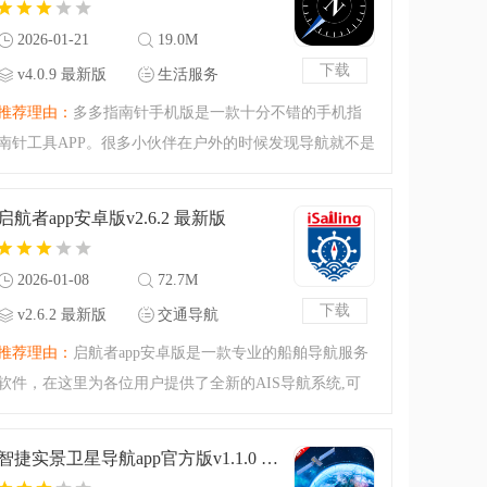
2026-01-21
19.0M
下载
v4.0.9 最新版
生活服务
推荐理由：
多多指南针手机版是一款十分不错的手机指
南针工具APP。很多小伙伴在户外的时候发现导航就不是
很好用了，这个时候大家可以来试试看多多指南针手机
版，指南针是什么时候都不会失灵的，让你在荒郊野外
启航者app安卓版v2.6.2 最新版
也不至于迷失方向，
2026-01-08
72.7M
下载
v2.6.2 最新版
交通导航
推荐理由：
启航者app安卓版是一款专业的船舶导航服务
软件，在这里为各位用户提供了全新的AIS导航系统,可
以帮助你计算航行的路线数据，查看船舶的航行轨迹，
统计船舶的数量等等，功能相当的强大，实用，有需要
智捷实景卫星导航app官方版v1.1.0 最新版
的用户赶紧来本站下