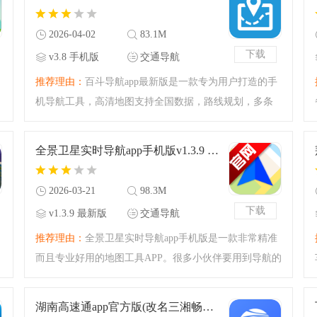
大好用的导航工具
2026-04-02
83.1M
下载
v3.8 手机版
交通导航
推荐理由：
百斗导航app最新版是一款专为用户打造的手
机导航工具，高清地图支持全国数据，路线规划，多条
路线可选，精准导航，全程语音引导，功能强大，方便
好用，有需要的小伙伴快来下载吧！
全景卫星实时导航app手机版v1.3.9 最新版
2026-03-21
98.3M
下载
v1.3.9 最新版
交通导航
推荐理由：
全景卫星实时导航app手机版是一款非常精准
而且专业好用的地图工具APP。很多小伙伴要用到导航的
工具，但是不知道什么导航APP比较好使，这里腾飞小编
也是准备了这个全景卫星实时导航app手机版，精准好
湖南高速通app官方版(改名三湘畅行)v6.1.2 安卓版