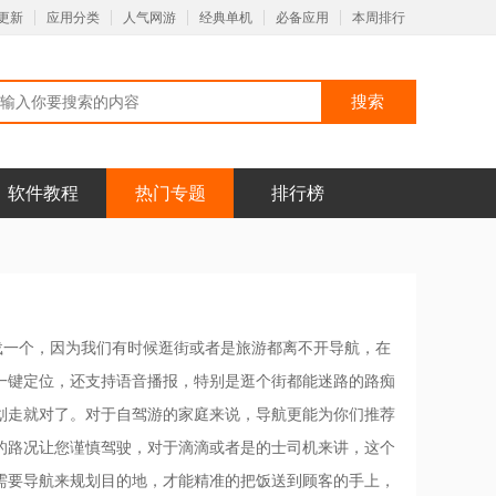
更新
应用分类
人气网游
经典单机
必备应用
本周排行
软件教程
热门专题
排行榜
载一个，因为我们有时候逛街或者是旅游都离不开导航，在
一键定位，还支持语音播报，特别是逛个街都能迷路的路痴
划走就对了。对于自驾游的家庭来说，导航更能为你们推荐
的路况让您谨慎驾驶，对于滴滴或者是的士司机来讲，这个
需要导航来规划目的地，才能精准的把饭送到顾客的手上，