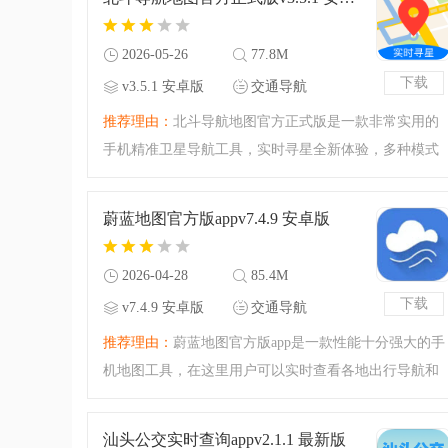
用卡页面是网友关于信
2026-05-26
77.8M
下载
v3.5.1 安卓版
交通导航
推荐理由：
北斗导航地图官方正式版是一款非常实用的
手机精准卫星导航工具，实时寻星全新体验，多种模式
任意切换，超强公交规划能力，优质路线唾手可得，卫
星路况地图，北斗卫星为你实时保驾护航，快来下载体
蔚蓝地图官方版appv7.4.9 安卓版
验吧！
2026-04-28
85.4M
下载
v7.4.9 安卓版
交通导航
推荐理由：
蔚蓝地图官方版app是一款性能十分强大的手
机地图工具，在这里用户可以实时查看各地出行导航和
当地天气，炫酷地图系统让你快速了解周边环境，更清
晰更漂亮更精准，快来下载软件使用吧！
汕头公交实时查询appv2.1.1 最新版