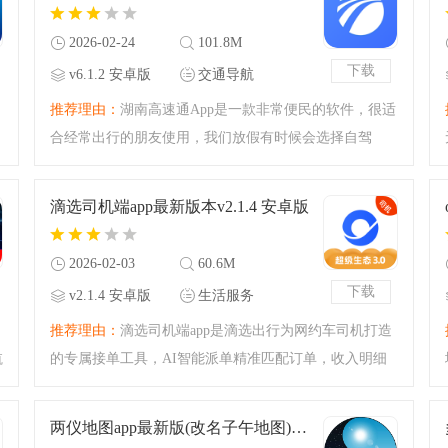
用，而且完全免费
2026-02-24
101.8M
下载
v6.1.2 安卓版
交通导航
推荐理由：
湖南高速通App是一款非常便民的软件，很适
合经常出行的朋友使用，我们放假有时候会选择自驾
游，大家可以通过这款软件看到高速上面的情况，可以
一键导航，还可以查询限速、流量等信息，还有景点推
滴选司机端app最新版本v2.1.4 安卓版
荐功能哦，非常适合出
2026-02-03
60.6M
下载
v2.1.4 安卓版
生活服务
推荐理由：
滴选司机端app是滴选出行为网约车司机打造
航
的专属接单工具，AI智能派单精准匹配订单，收入明细
实时可查。完成订单累积绿色积分，可兑换汽车服务，
的
还能绑定粉丝乘客享返利，多维度提升司机综合收益，
两仪地图app最新版(改名子午地图)v2.0.22 官方版
接单赚钱更高效。