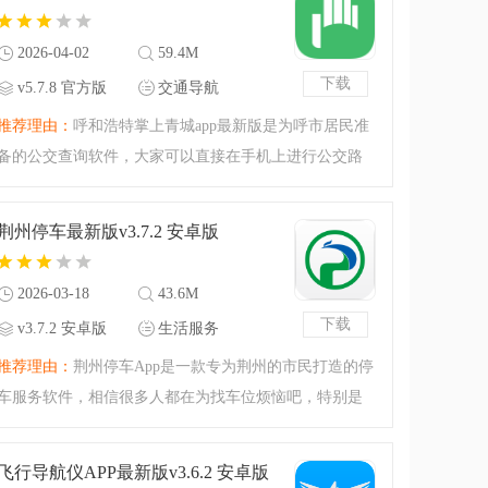
零基础也能快速做专
2026-04-02
59.4M
下载
v5.7.8 官方版
交通导航
推荐理由：
呼和浩特掌上青城app最新版是为呼市居民准
备的公交查询软件，大家可以直接在手机上进行公交路
线的查询，还能查看公交车的实时到站情况，合理的安
排自己的出门时间，避免错过坐车的时间，还支持扫码
荆州停车最新版v3.7.2 安卓版
乘车，公交卡充值等
2026-03-18
43.6M
下载
v3.7.2 安卓版
生活服务
推荐理由：
荆州停车App是一款专为荆州的市民打造的停
车服务软件，相信很多人都在为找车位烦恼吧，特别是
去市区的时候，会有超级多的车辆和我们抢车位，大家
可以试试这一款软件，这里有很多车位信息，大家可以
飞行导航仪APP最新版v3.6.2 安卓版