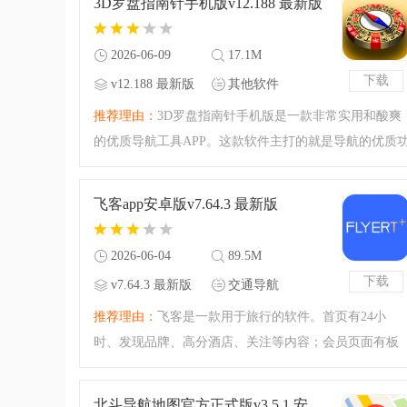
3D罗盘指南针手机版v12.188 最新版
2026-06-09
17.1M
下载
v12.188 最新版
其他软件
推荐理由：
3D罗盘指南针手机版是一款非常实用和酸爽
的优质导航工具APP。这款软件主打的就是导航的优质
能，你可以通过罗盘和指南针更好地认清方向。在野外
虽然导航会失效，但是罗盘和指南针一定是不会的，有
飞客app安卓版v7.64.3 最新版
相关需要的小伙伴可
2026-06-04
89.5M
下载
v7.64.3 最新版
交通导航
推荐理由：
飞客是一款用于旅行的软件。首页有24小
时、发现品牌、高分酒店、关注等内容；会员页面有板
块、读帖、报告、优惠攻略等服务，板块页面可以查看
我的关注、酒店会员、航空常客、飞客茶馆等内容；信
北斗导航地图官方正式版v3.5.1 安卓版