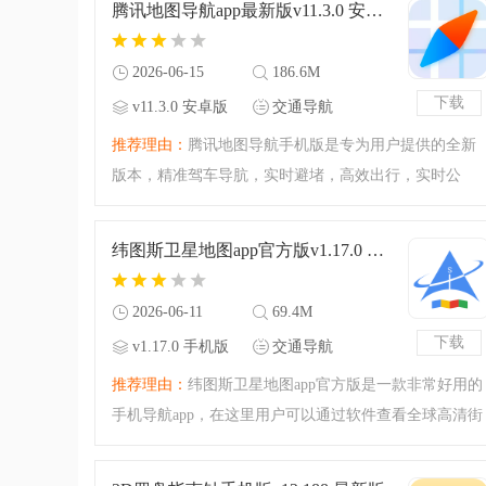
腾讯地图导航app最新版v11.3.0 安卓版
的平台，强大的导
2026-06-15
186.6M
下载
v11.3.0 安卓版
交通导航
推荐理由：
腾讯地图导航手机版是专为用户提供的全新
版本，精准驾车导肮，实时避堵，高效出行，实时公
交，到站信息早知道，出门不等待，还有步行AR导航，
找位置不再难！
纬图斯卫星地图app官方版v1.17.0 手机版
2026-06-11
69.4M
下载
v1.17.0 手机版
交通导航
推荐理由：
纬图斯卫星地图app官方版是一款非常好用的
手机导航app，在这里用户可以通过软件查看全球高清街
景，地球等高线，3D城市建筑等这里都能查看，还有历
史影像对比，功能相当强大，快来下载看看吧！