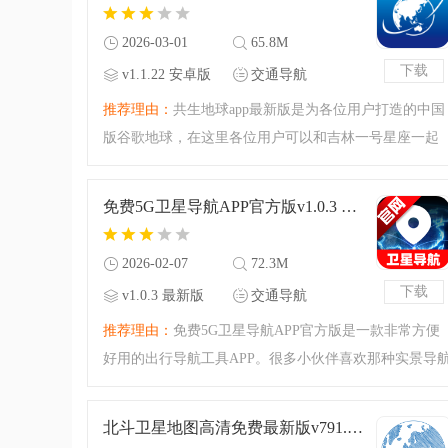
腾飞网下载看看哦！
2026-03-01
65.8M
下载
v1.1.22 安卓版
交通导航
推荐理由：
共生地球app最新版是为各位用户打造的中国
版谷歌地球，在这里各位用户可以和吉林一号星座一起
探索世界，随时随地查看你感兴趣的地理位置，共生地
球让遥感贴近生活，让大众与遥感卫星互动，有需要的
免费5G卫星导航APP官方版v1.0.3 最新版
赶紧来本站下载吧。
2026-02-07
72.3M
下载
v1.0.3 最新版
交通导航
推荐理由：
免费5G卫星导航APP官方版是一款非常方便
好用的出行导航工具APP。很多小伙伴喜欢那种实景导
的工具，那么这款免费5G卫星导航APP官方版就是你不
能错过的优质工具了！精品好用的出行APP，强大无比
北斗卫星地图高清免费最新版v791.7 手机版
导航功能，实景导航