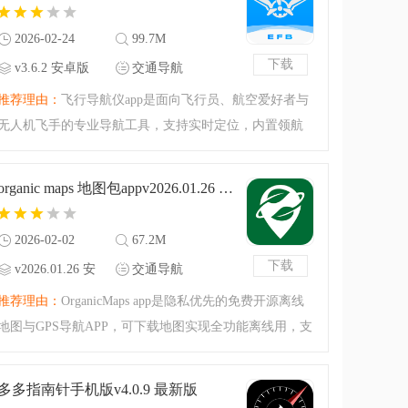
很直观地看到哪里有
2026-02-24
99.7M
下载
v3.6.2 安卓版
交通导航
推荐理由：
飞行导航仪app是面向飞行员、航空爱好者与
无人机飞手的专业导航工具，支持实时定位，内置领航
计算器、航线规划、禁飞区标注、离线航图与飞行记录
分析，适配民航、通航、滑翔伞、无人机等场景，保障
organic maps 地图包appv2026.01.26 安卓版
飞行安全高效。
2026-02-02
67.2M
下载
v2026.01.26 安
交通导航
卓版
推荐理由：
OrganicMaps app是隐私优先的免费开源离线
地图与GPS导航APP，可下载地图实现全功能离线用，支
持步行、骑行、驾车语音导航，记录运动数据，监测高
程等地形信息，离线搜索POI，导入导出轨迹，无广告无
多多指南针手机版v4.0.9 最新版
跟踪，守护隐私还