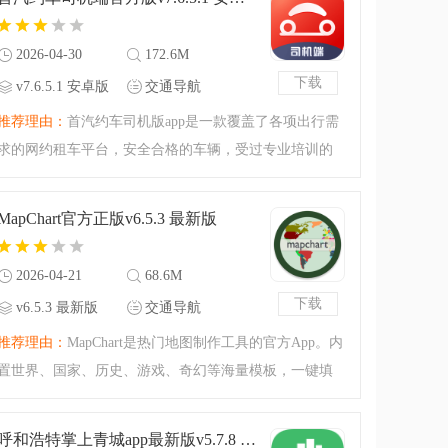
看！
2026-04-30
172.6M
下载
v7.6.5.1 安卓版
交通导航
推荐理由：
首汽约车司机版app是一款覆盖了各项出行需
求的网约租车平台，安全合格的车辆，受过专业培训的
司机，有品质的服务，让您的行程安全无忧，无缝对
接，尽在掌握，是一款高品质出行软件。喜欢的小伙伴
MapChart官方正版v6.5.3 最新版
快来下载吧。
2026-04-21
68.6M
下载
v6.5.3 最新版
交通导航
推荐理由：
MapChart是热门地图制作工具的官方App。内
置世界、国家、历史、游戏、奇幻等海量模板，一键填
色、标注、自定义图例与风格。支持离线编辑，可导出
PNG/SVG/PDF，适配教育、创作、数据可视化等场景，
呼和浩特掌上青城app最新版v5.7.8 官方版