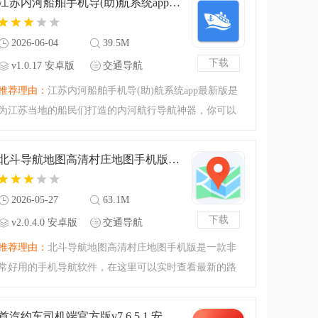
江苏内河船舶手机导(助)航系统app最新版v1.0.17 安卓版
2026-06-04
39.5M
下载
v1.0.17 安卓版
交通导航
推荐理由：
江苏内河船舶手机导(助)航系统app最新版是
为江苏当地的船民们打造的内河航行导航神器，你可以
直观的查看航道的水深、航标、桥梁、港口码头、跨河
线缆等设施要素，系统还会为你选择最合适的航线，让
北斗导航地图高清村庄地图手机版v2.0.4.0 安卓版
船只行进更智慧方便
2026-05-27
63.1M
下载
v2.0.4.0 安卓版
交通导航
推荐理由：
北斗导航地图高清村庄地图手机版是一款非
常好用的手机导航软件，在这里可以实时查看最新的路
况以及地形面貌，让出行更加方便，基本的导航功能这
里都有，性能更加强大，感兴趣的小伙伴可以下载试试
首汽约车司机端官方版v7.6.5.1 安卓版