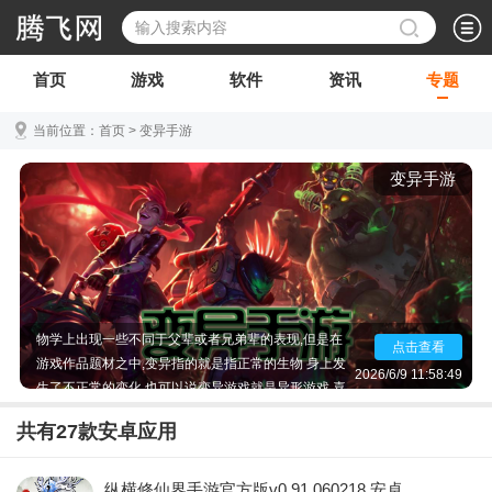
首页
游戏
软件
资讯
专题
当前位置：
首页
>
变异手游
变异手游
基因变异游戏,变异大章鱼游戏,变异虫游戏,无限变异
游戏,被僵尸咬就会被同化的游戏,变异,一般来说是生
物学上出现一些不同于父辈或者兄弟辈的表现,但是在
点击查看
游戏作品题材之中,变异指的就是指正常的生物 身上发
2026/6/9 11:58:49
生了不正常的变化,也可以说变异游戏就是异形游戏,喜
欢这类题材的小伙伴不要错过了.
共有
27
款安卓应用
纵横修仙界手游官方版v0.91.060218 安卓