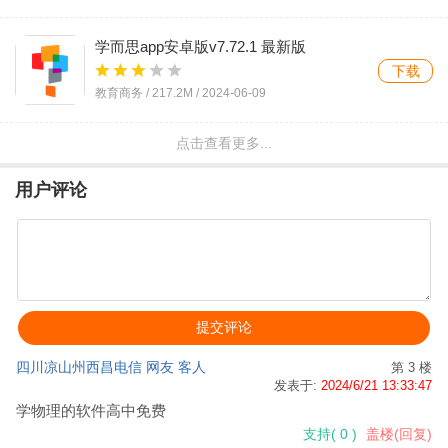
学而思app安卓版v7.72.1 最新版
下载
教育商务 /
217.2M
/
2024-06-09
点击查看更多...
洋葱学园app最新版(原洋葱数学)v7.61.0 安
卓版
下载
用户评论
教育商务 /
78.5M
/
2024-06-09
高中物理最新版v2.6.7 安卓版
下载
教育商务 /
54.8M
/
2024-06-06
四川凉山州西昌电信 网友 客人
第 3 楼
发表于:
2024/6/21 13:33:47
学物理的软件高中免费
支持
(
0
)
盖楼(回复)