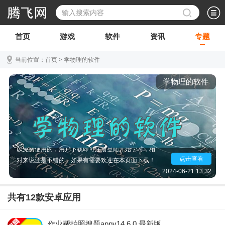
首页
游戏
软件
资讯
专题
当前位置：
首页
>
学物理的软件
学物理的软件初中、高中都会使用，对于有些学生来
说物理也是有一定难度的，因此除了课堂上的学习和
学物理的软件
课后作业，很多学生会选择一些物理学习软件进行课
后学习辅导，专业老师线上知道，海量课程对应课本
在线学习，同时还有很多练习题目可以任意刷不停，
针对性的测试为你查漏补缺，充分掌握物理重难点，
成绩进步看的见。学物理的软件有很大一部分都是可
以免费使用的，用户下载即可注册登陆开始学习，相
对来说还是不错的，如果有需要欢迎在本页面下载！
点击查看
2024-06-21 13:32
共有
12
款安卓应用
作业帮拍照搜题appv14.6.0 最新版