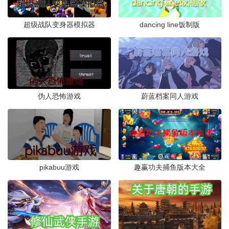
超级战队变身器模拟器
dancing line饭制版
伪人恐怖游戏
蔚蓝档案同人游戏
pikabuu游戏
趣赢功夫捕鱼版本大全