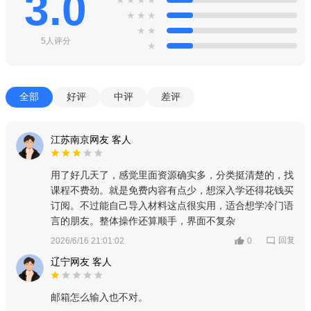
3.0
★
★
★
★
★
★
★
★
★
5人评分
★
全部
好评
中评
差评
江苏南京网友 客人
用了好几天了，感觉里面资源确实多，分类挺清楚的，找
课程不费劲。就是免费内容有点少，想深入学还得花钱买
订阅。不过能自己导入材料这点很实用，适合想学冷门语
言的朋友。整体操作还算顺手，界面不复杂
回复
2026/6/16 21:01:02
0
辽宁网友 客人
邮箱怎么输入也不对。