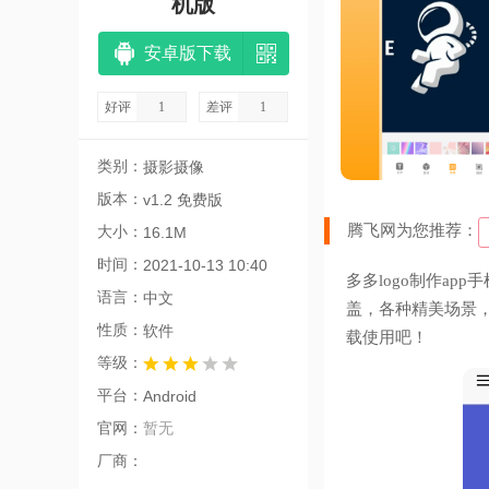
机版
安卓版下载
好评
1
差评
1
类别：
摄影摄像
版本：
v1.2 免费版
腾飞网为您推荐：
大小：
16.1M
时间：
2021-10-13 10:40
多多logo制作ap
语言：
中文
盖，各种精美场景
性质：
软件
载使用吧！
等级：
平台：
Android
官网：
暂无
厂商：