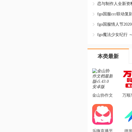
fgo魔法少女纪行 ～Pri
本类最新
金山协作文
万顺
档最新版
机端v
v5.43.0 安
官
卓版
乐嗨直播平
德