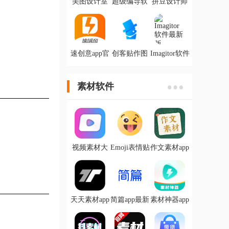
美图设计室
超级编导软
拼豆设计师
官方版
件官方版
app手机版
app(原海报
工厂)
速创意app官
创客贴作图
Imagitor软件
方版
神器app
最新版
素材软件
视频素材大
Emoji表情贴
作文素材app
全app
图下载安装
安卓版
天天素材app
简篇app最新
素材神器app
官方版
版
安卓版