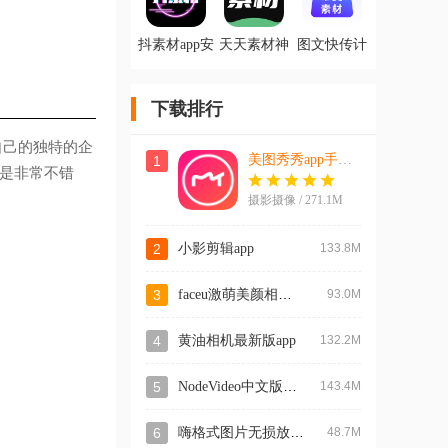
抖素材app安
天天素材神
图文快传计
卓版
器app手机版
划app手机版
下载排行
造自己的独特的企
美图秀秀app手机版
1
都是非常不错
摄影摄像 / 271.1M
2
小影剪辑app
133.8M
faceu激萌美颜相机官方版
3
93.0M
4
黄油相机最新版app
132.2M
NodeVideo中文版最新版
5
143.4M
嗨格式图片无损放大器app安卓版
6
48.7M