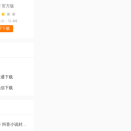
2 官方版
小：51.4M
即下载
联通下载
电信下载
抖音很火的小说封面变身特效怎么弄 抖音小说封面制作教