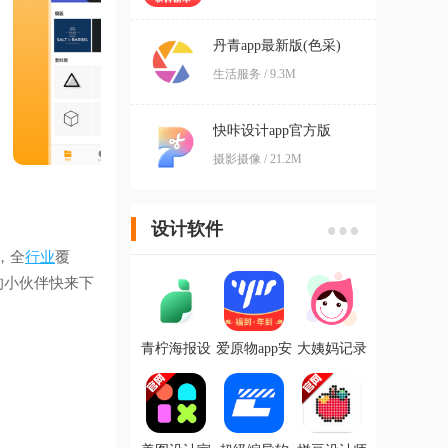
丹青app最新版(色采)
生活服务 / 9.3M
快咔设计app官方版
摄影摄像 / 21.2M
设计软件
，全
行业
覆
要的小伙伴快来下
青柠海报设
爱原物app安
大姨妈记录
计I抠图P图
卓版
app
app最新版