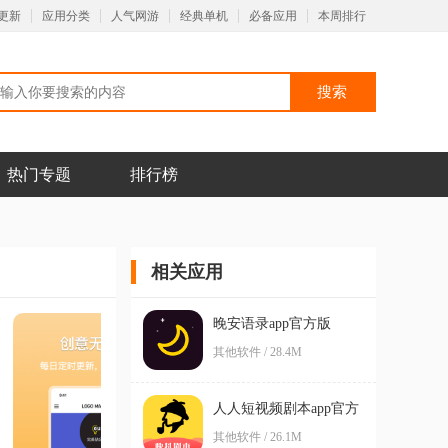
更新
应用分类
人气网游
经典单机
必备应用
本周排行
热门专题
排行榜
相关应用
晚安语录app官方版
其他软件 / 28.4M
人人短视频剧本app官方
版
其他软件 / 26.1M