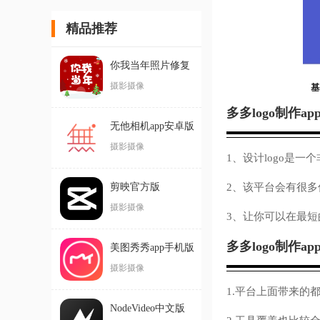
精品推荐
你我当年照片修复
软件
摄影摄像
多多logo制作ap
无他相机app安卓版
摄影摄像
1、设计logo是
剪映官方版
2、该平台会有很
摄影摄像
3、让你可以在最
多多logo制作a
美图秀秀app手机版
摄影摄像
1.平台上面带来的
NodeVideo中文版