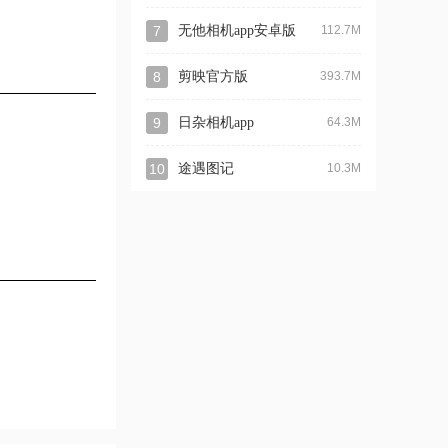
7
无他相机app安卓版
112.7M
8
剪映官方版
393.7M
9
日杂相机app
64.3M
10
途遇图记
10.3M