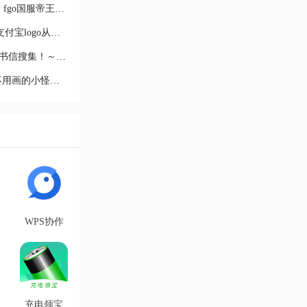
fgo国服Kingprotea推荐召唤卡池详情 fgo国服帝王花推荐
为什么支付宝的图标变成了深蓝色 支付宝logo从浅蓝变成
fgo2020国服情人节活动攻略 语音＆书信搜集！～紫式部
wecut小怪兽怎么弄 利用wecut制作不用画的小怪兽涂鸦特
WPS协作
app安卓版
v5.43.0 最
新版
充电领宝