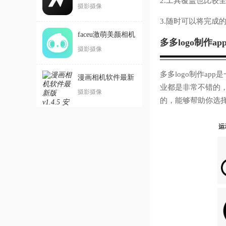
2.工具覆盖也比较
最新版
摄影摄像
3.随时可以将完成
faceu激萌美颜相机
多多logo制作ap
官方版
摄影摄像
多多logo制作ap
漫画相机软件最新
业都是非常不错的，
版
摄影摄像
的，能够帮助你选