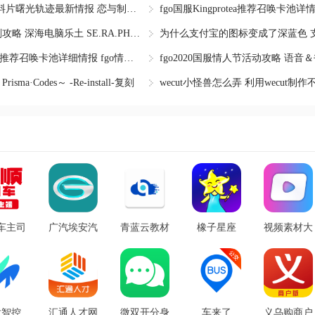
恋与制作人全新资料片曙光轨迹最新情报 恋与制作人曙光
fgo国服ccc联动复刻攻略 深海电脑乐土 SE.RA.PH -Seco
fgo国服情人节2020推荐召唤卡池详细情报 fgo情人节202
sma·Codes～ -Re-install-复刻
车主司
广汽埃安汽
青蓝云教材
橡子星座
视频素材大
7.5.0
车服务(原
app最新版
app最新版
全appv7.36
方版
广汽新能
v3.2.2 手机
v7.7.8 手机
最新版
源)app官方
版
版
版v3.9.7 安
发智控
汇通人才网
微双开分身
车来了
义乌购商户